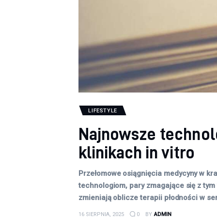
LIFESTYLE
Najnowsze technolo
klinikach in vitro
Przełomowe osiągnięcia medycyny w krak
technologiom, pary zmagające się z tym 
zmieniają oblicze terapii płodności w se
16 SIERPNIA, 2025
0
BY
ADMIN