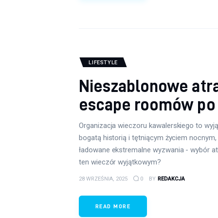
LIFESTYLE
Nieszablonowe atra
escape roomów po
Organizacja wieczoru kawalerskiego to wy
bogatą historią i tętniącym życiem nocny
ładowane ekstremalne wyzwania - wybór atra
ten wieczór wyjątkowym?
28 WRZEŚNIA, 2025
0
BY
REDAKCJA
READ MORE