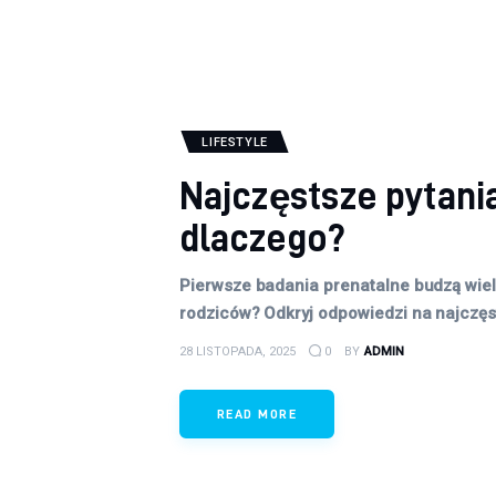
LIFESTYLE
Najczęstsze pytania
dlaczego?
Pierwsze badania prenatalne budzą wiele
rodziców? Odkryj odpowiedzi na najczęsts
28 LISTOPADA, 2025
0
BY
ADMIN
READ MORE