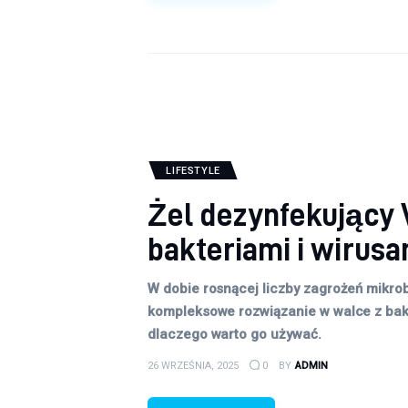
LIFESTYLE
Żel dezynfekujący V
bakteriami i wirusa
W dobie rosnącej liczby zagrożeń mikrob
kompleksowe rozwiązanie w walce z bakte
dlaczego warto go używać.
26 WRZEŚNIA, 2025
0
BY
ADMIN