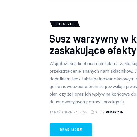
LIFESTYLE
Susz warzywny w ku
zaskakujące efekt
Współczesna kuchnia molekularna zaskakuje
przekształcenie znanych nam składników. Je
dodatkiem, lecz także pełnowartościowym 
gdzie nowoczesne techniki pozwalają przek
pian czy żeli oraz ich wpływ na końcowe d
do innowacyjnych potraw i przekąsek.
14 PAŹDZIERNIKA, 2025
0
BY
REDAKCJA
READ MORE