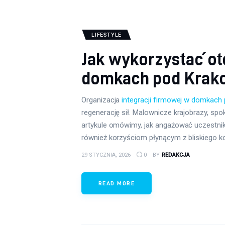
LIFESTYLE
Jak wykorzystać ot
domkach pod Kra
Organizacja
integracji firmowej w domkac
regenerację sił. Malownicze krajobrazy, sp
artykule omówimy, jak angażować uczestnikó
również korzyściom płynącym z bliskiego k
29 STYCZNIA, 2026
0
BY
REDAKCJA
READ MORE