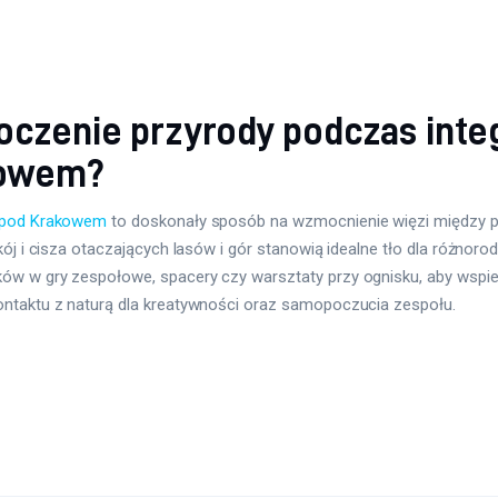
oczenie przyrody podczas integ
kowem?
h pod Krakowem
to doskonały sposób na wzmocnienie więzi między pra
okój i cisza otaczających lasów i gór stanowią idealne tło dla różno
w w gry zespołowe, spacery czy warsztaty przy ognisku, aby wspier
ontaktu z naturą dla kreatywności oraz samopoczucia zespołu.