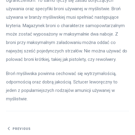
ograniczeniom. To samo tyczy się zasad dotyczących 
używania oraz specyfiki broni używanej w myślistwie. Broń 
używana w branży myśliwskiej musi spełniać następujące 
kryteria. Magazynek broni o charakterze samopowtarzalnym 
może zostać wyposażony w maksymalnie dwa naboje. Z 
broni przy maksymalnym załadowaniu można oddać co 
najwyżej sześć pojedynczych strzałów. Nie można używać do 
polować broni krótkiej, takiej jak pistolety, czy rewolwery.
Broń myśliwska powinna cechować się wytrzymałością, 
odpornością oraz dobrą jakością. Sztucer leworęczny to 
jeden z popularniejszych rodzajów amunicji używanej w 
myślistwie.
Nawigacja wpisu
PREVIOUS