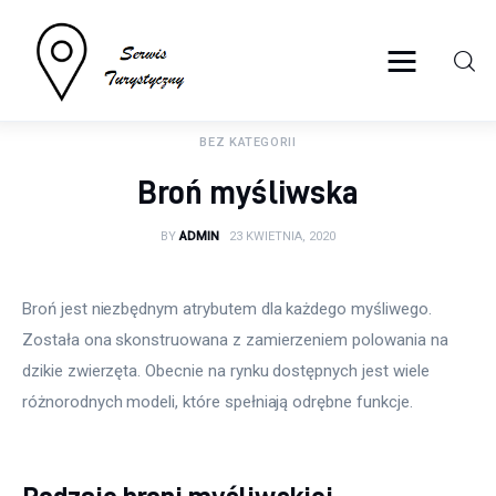
serwisturystyczny.net
BEZ KATEGORII
Turystyka
Broń myśliwska
Sport
BY
ADMIN
23 KWIETNIA, 2020
Lifestyle
Broń jest niezbędnym atrybutem dla każdego myśliwego. 
Więcej
Została ona skonstruowana z zamierzeniem polowania na 
dzikie zwierzęta. Obecnie na rynku dostępnych jest wiele 
różnorodnych modeli, które spełniają odrębne funkcje.