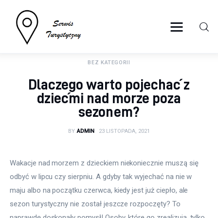
serwisturystyczny.net
BEZ KATEGORII
Turystyka
Dlaczego warto pojechać z
Sport
dziećmi nad morze poza
sezonem?
Lifestyle
BY
ADMIN
23 LISTOPADA, 2021
Więcej
Wakacje nad morzem z dzieckiem niekoniecznie muszą się 
odbyć w lipcu czy sierpniu. A gdyby tak wyjechać na nie w 
maju albo na początku czerwca, kiedy jest już ciepło, ale 
sezon turystyczny nie został jeszcze rozpoczęty? To 
naprawdę doskonały pomysł! Osoby, które go zrealizują, tylko 