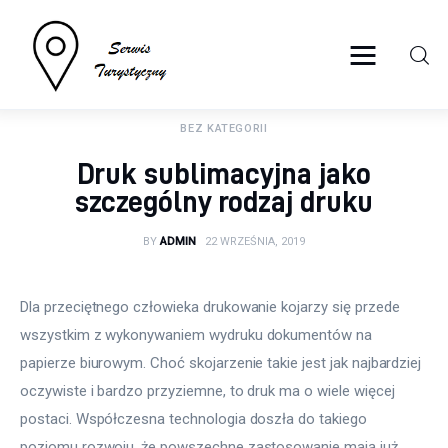
serwisturystyczny.net
BEZ KATEGORII
Turystyka
Druk sublimacyjna jako
Sport
szczególny rodzaj druku
Lifestyle
BY
ADMIN
22 WRZEŚNIA, 2019
Więcej
Dla przeciętnego człowieka drukowanie kojarzy się przede 
wszystkim z wykonywaniem wydruku dokumentów na 
papierze biurowym. Choć skojarzenie takie jest jak najbardziej 
oczywiste i bardzo przyziemne, to druk ma o wiele więcej 
postaci. Współczesna technologia doszła do takiego 
poziomu rozwoju, że powszechne zastosowanie mają już 