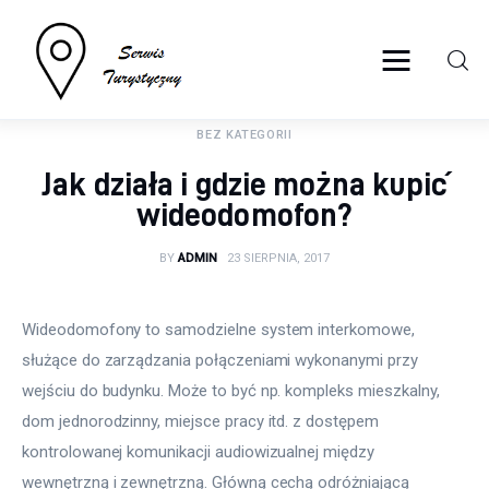
serwisturystyczny.net
BEZ KATEGORII
Turystyka
Jak działa i gdzie można kupić
Sport
wideodomofon?
Lifestyle
BY
ADMIN
23 SIERPNIA, 2017
Więcej
Wideodomofony to samodzielne system interkomowe, 
służące do zarządzania połączeniami wykonanymi przy 
wejściu do budynku. Może to być np. kompleks mieszkalny, 
dom jednorodzinny, miejsce pracy itd. z dostępem 
kontrolowanej komunikacji audiowizualnej między 
wewnętrzną i zewnętrzną. Główną cechą odróżniającą 