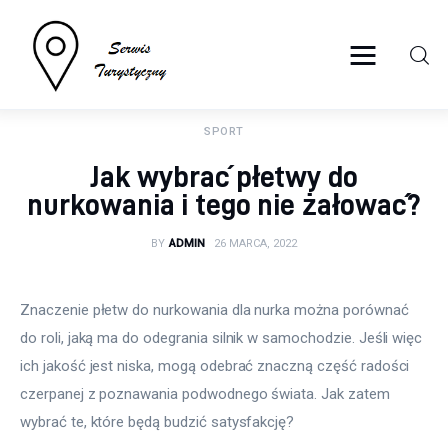
serwisturystyczny.net
SPORT
Turystyka
Jak wybrać płetwy do
Sport
nurkowania i tego nie żałować?
Lifestyle
BY
ADMIN
26 MARCA, 2022
Więcej
Znaczenie płetw do nurkowania dla nurka można porównać 
do roli, jaką ma do odegrania silnik w samochodzie. Jeśli więc 
ich jakość jest niska, mogą odebrać znaczną część radości 
czerpanej z poznawania podwodnego świata. Jak zatem 
wybrać te, które będą budzić satysfakcję?