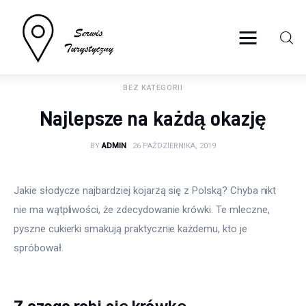
serwisturystyczny.net
BEZ KATEGORII
Turystyka
Najlepsze na każdą okazję
Sport
BY
ADMIN
26 PAŹDZIERNIKA, 2019
Lifestyle
Jakie słodycze najbardziej kojarzą się z Polską? Chyba nikt 
Więcej
nie ma wątpliwości, że zdecydowanie krówki. Te mleczne, 
pyszne cukierki smakują praktycznie każdemu, kto je 
spróbował.