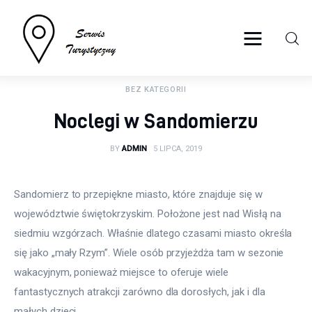
serwisturystyczny.net
BEZ KATEGORII
Turystyka
Noclegi w Sandomierzu
Sport
BY
ADMIN
5 LIPCA, 2019
Lifestyle
Sandomierz to przepiękne miasto, które znajduje się w 
Więcej
województwie świętokrzyskim. Położone jest nad Wisłą na 
siedmiu wzgórzach. Właśnie dlatego czasami miasto określa 
się jako „mały Rzym”. Wiele osób przyjeżdża tam w sezonie 
wakacyjnym, ponieważ miejsce to oferuje wiele 
fantastycznych atrakcji zarówno dla dorosłych, jak i dla 
małych dzieci.