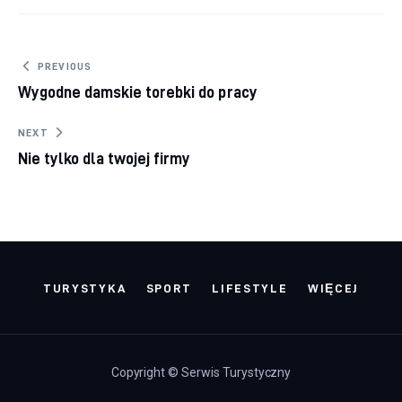
Nawigacja wpisu
PREVIOUS
Wygodne damskie torebki do pracy
NEXT
Nie tylko dla twojej firmy
TURYSTYKA
SPORT
LIFESTYLE
WIĘCEJ
Copyright © Serwis Turystyczny