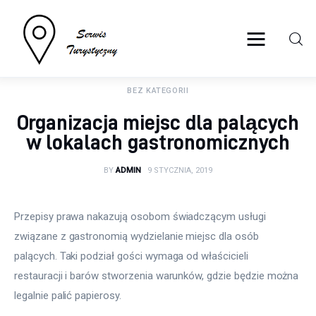
serwisturystyczny.net
BEZ KATEGORII
Turystyka
Organizacja miejsc dla palących
Sport
w lokalach gastronomicznych
Lifestyle
BY
ADMIN
9 STYCZNIA, 2019
Więcej
Przepisy prawa nakazują osobom świadczącym usługi 
związane z gastronomią wydzielanie miejsc dla osób 
palących. Taki podział gości wymaga od właścicieli 
restauracji i barów stworzenia warunków, gdzie będzie można 
legalnie palić papierosy.