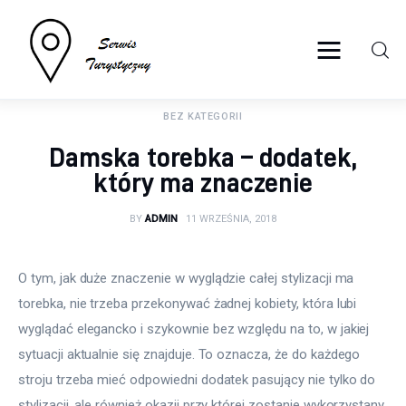
serwisturystyczny.net
BEZ KATEGORII
Turystyka
Damska torebka – dodatek,
Sport
który ma znaczenie
Lifestyle
BY
ADMIN
11 WRZEŚNIA, 2018
Więcej
O tym, jak duże znaczenie w wyglądzie całej stylizacji ma 
torebka, nie trzeba przekonywać żadnej kobiety, która lubi 
wyglądać elegancko i szykownie bez względu na to, w jakiej 
sytuacji aktualnie się znajduje. To oznacza, że do każdego 
stroju trzeba mieć odpowiedni dodatek pasujący nie tylko do 
stylizacji, ale również okazji przy której zostanie wykorzystany.