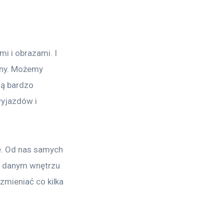
i i obrazami. I 
ony. Możemy 
ją bardzo 
yjazdów i 
ę. Od nas samych 
w danym wnętrzu 
zmieniać co kilka 