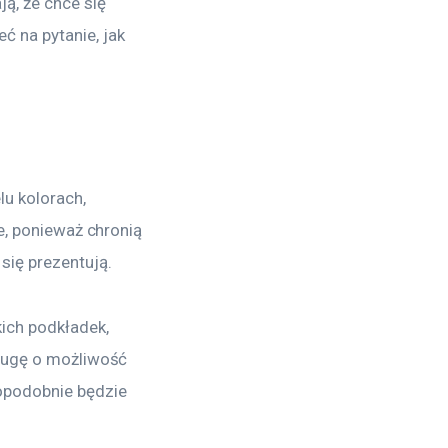
ą, że chce się 
 na pytanie, jak 
u kolorach, 
e, ponieważ chronią 
się prezentują.
ich podkładek, 
sługę o możliwość 
opodobnie będzie 