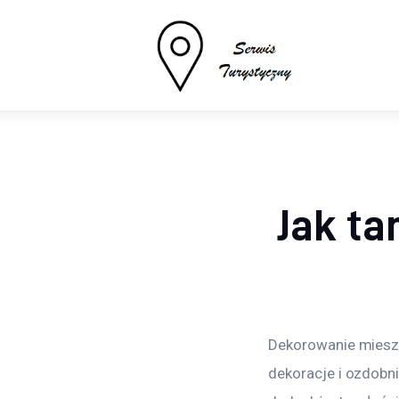
Turystyka
Sport
Lifestyle
Więcej
Jak ta
Dekorowanie mieszka
dekoracje i ozdobn