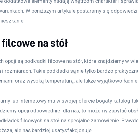
ie dodatkowe elementy nadają wnętrzom charakter i sprawiaj
warunkach. W poniższym artykule postaramy się odpowiedzieć
ieszkanie.
filcowe na stół
 opcji są podkładki filcowe na stół, które znajdziemy w wiel
 i rozmiarach. Takie podkładki są nie tylko bardzo praktyczn
niami oraz wysoką temperaturą, ale także wyjątkowo ładnie 
arny lub internetowy ma w swojej ofercie bogaty katalog tak
ajdziemy opcji odpowiedniej dla nas, to możemy zapytać ob
odkładek filcowych na stół na specjalne zamówienie. Prawd
oższa, ale nas bardziej usatysfakcjonuje.