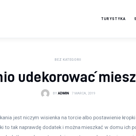
TURYSTYKA
serwisturystyczny.ne
t
BEZ KATEGORII
nio udekorować mies
BY
ADMIN
7 MARCA, 2019
nia jest niczym wisienka na torcie albo postawienie kropki 
iki to tak naprawdę dodatek i można mieszkać w domu ich 