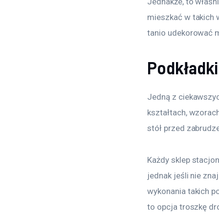
Jednakże, to właśn
mieszkać w takich 
tanio udekorować m
Podkładki 
Jedną z ciekawszych
kształtach, wzorach
stół przed zabrudze
Każdy sklep stacjon
jednak jeśli nie zn
wykonania takich p
to opcja troszkę dr