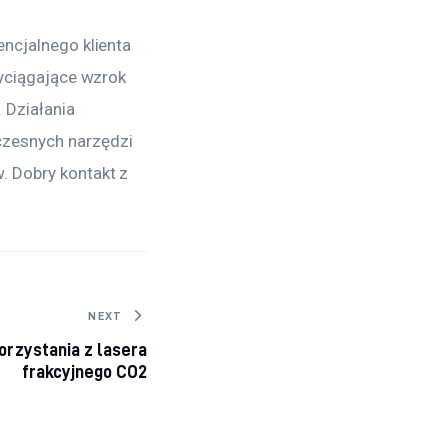
ncjalnego klienta 
zyciągające wzrok 
 Działania 
czesnych narzędzi 
. Dobry kontakt z 
NEXT
orzystania z lasera
frakcyjnego CO2