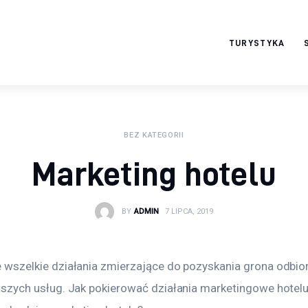
TURYSTYKA
serwisturystyczny.ne
t
BEZ KATEGORII
Marketing hotelu
BY
ADMIN
7 LIPCA, 2019
 wszelkie działania zmierzające do pozyskania grona odbio
aszych usług. Jak pokierować działania marketingowe hotelu