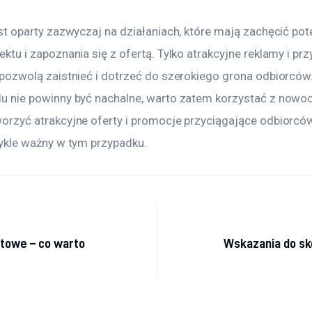
st oparty zazwyczaj na działaniach, które mają zachęcić pote
ktu i zapoznania się z ofertą. Tylko atrakcyjne reklamy i pr
pozwolą zaistnieć i dotrzeć do szerokiego grona odbiorców.
u nie powinny być nachalne, warto zatem korzystać z nowo
orzyć atrakcyjne oferty i promocje przyciągające odbiorców
wykle ważny w tym przypadku.
 wpisu
itowe – co warto
Wskazania do sk