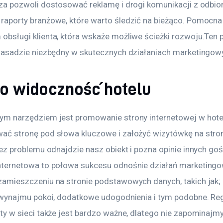
dza pozwoli dostosować reklamę i drogi komunikacji z odbi
raporty branżowe, które warto śledzić na bieżąco. Pomocna 
bsługi klienta, która wskaże możliwe ścieżki rozwoju.Ten 
 zasadzie niezbędny w skutecznych działaniach marketingow
o widoczność hotelu
ym narzędziem jest promowanie strony internetowej w hotel
ać stronę pod słowa kluczowe i założyć wizytówkę na stro
bez problemu odnajdzie nasz obiekt i pozna opinie innych gośc
nternetowa to połowa sukcesu odnośnie działań marketingow
zamieszczeniu na stronie podstawowych danych, takich jak; 
y wynajmu pokoi, dodatkowe udogodnienia i tym podobne. Reg
ty w sieci także jest bardzo ważne, dlatego nie zapominajm