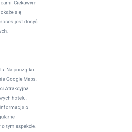
orcami. Ciekawym 
okaże się 
proces jest dosyć 
ych.
u. Na początku 
nie Google Maps. 
i.Atrakcyjna i 
ych hotelu. 
informacje o 
ularne 
y o tym aspekcie.