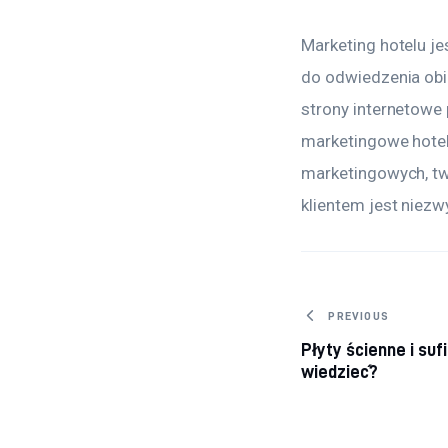
Marketing hotelu je
do odwiedzenia obie
strony internetowe 
marketingowe hotel
marketingowych, tw
klientem jest niez
Nawigacja
PREVIOUS
Płyty ścienne i suf
wiedzieć?