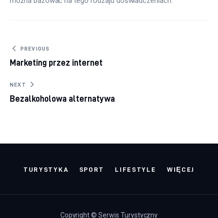
można bazować na tego rodzaju doświadczeniach.
Nawigacja wpisu
PREVIOUS
Marketing przez internet
NEXT
Bezalkoholowa alternatywa
TURYSTYKA
SPORT
LIFESTYLE
WIĘCEJ
Copyright © Serwis Turystyczny